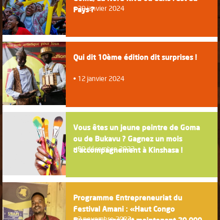
29 janvier 2024
Pays ?
Qui dit 10ème édition dit surprises !
12 janvier 2024
Vous êtes un jeune peintre de Goma
ou de Bukavu ? Gagnez un mois
29 décembre 2023
d'accompagnement à Kinshasa !
Programme Entrepreneuriat du
Festival Amani : «Haut Congo
3 novembre 2023