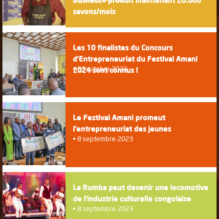
Busness» produit maintenant 20.000
savons/mois
Les 10 finalistes du Concours
d’Entrepreneuriat du Festival Amani
23 octobre 2023
2024 sont connus !
Le Festival Amani promeut
l’entrepreneuriat des jeunes
8 septembre 2023
La Rumba peut devenir une locomotive
de l'industrie culturelle congolaise
8 septembre 2023