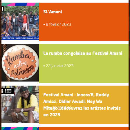
SL'Amani
8 février 2023
La rumba congolaise au Festival Amani
22 janvier 2023
Festival Amani : Innoss'B, Reddy
Amissi, Didier Awadi, Ney Wa
15 janvier 2023
Mitego...découvrez les artistes invités
en 2023